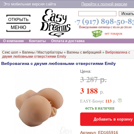
Это мобильная версия сайта
Перейти к полной версии
нет товаров
О компании
Контакты
Оплата и доставка
Секс шоп
»
Вагины / Мастурбаторы
»
Вагины с вибрацией
»
Вибровагина с
двумя любовными отверстиями Emily
Вибровагина с двумя любовными отверстиями Emily
Цена:
3 287 р.
3 188
р.
113
EASY-Бонус
р.
Добавить в корзину
Артикул: ED165916