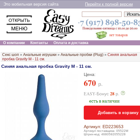
Это мобильная версия сайта
Перейти к полной версии
нет товаров
О компании
Контакты
Оплата и доставка
Секс шоп
»
Анальные игрушки
»
Анальные пробки (Plug)
»
Синяя анальная
пробка Gravity M - 11 см.
Синяя анальная пробка Gravity M - 11 см.
Цена:
670
р.
28
EASY-Бонус
р.
Добавить в корзину
Артикул: ED223653
Артикул поставщика: 05522M
Штрих-код: 4680592055228