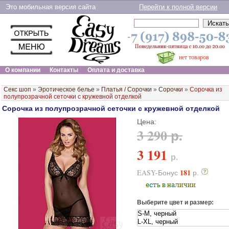
Это мобильная версия сайта
Перейти к полной версии
нет товаров
О компании
Контакты
Оплата и доставка
Секс шоп
»
Эротическое белье
»
Платья / Сорочки
»
Сорочки
»
Сорочка из
полупрозрачной сеточки с кружевной отделкой
Сорочка из полупрозрачной сеточки с кружевной отделкой
Цена:
3 290 р.
3 191
р.
181
EASY-Бонус
р.
Выберите цвет и размер: