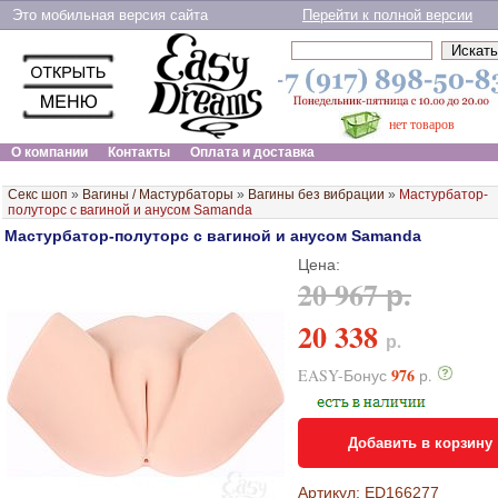
Это мобильная версия сайта
Перейти к полной версии
нет товаров
О компании
Контакты
Оплата и доставка
Секс шоп
»
Вагины / Мастурбаторы
»
Вагины без вибрации
»
Мастурбатор-
полуторс с вагиной и анусом Samanda
Мастурбатор-полуторс с вагиной и анусом Samanda
Цена:
20 967 р.
20 338
р.
976
EASY-Бонус
р.
Добавить в корзину
Артикул: ED166277