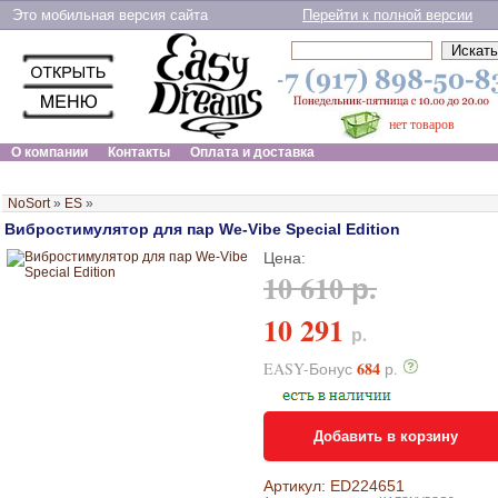
Это мобильная версия сайта
Перейти к полной версии
нет товаров
О компании
Контакты
Оплата и доставка
NoSort
»
ES
»
Вибростимулятор для пар We-Vibe Special Edition
Цена:
10 610 р.
10 291
р.
684
EASY-Бонус
р.
Добавить в корзину
Артикул: ED224651