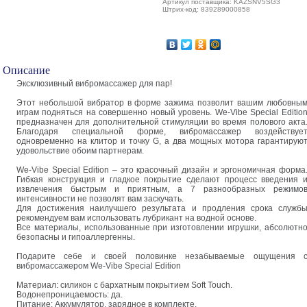
Артикул поставщика: KAZSNV5SG3
Штрих-код: 839289000858
Описание
Эксклюзивный вибромассажер для пар!
Этот небольшой вибратор в форме зажима позволит вашим любовны
играм подняться на совершенно новый уровень. We-Vibe Special Editio
предназначен для дополнительной стимуляции во время полового акта
Благодаря специальной форме, вибромассажер воздействуе
одновременно на клитор и точку G, а два мощных мотора гарантирую
удовольствие обоим партнерам.
We-Vibe Special Edition – это красочный дизайн и эргономичная форма
Гибкая конструкция и гладкое покрытие сделают процесс введения 
извлечения быстрым и приятным, а 7 разнообразных режимо
интенсивности не позволят вам заскучать.
Для достижения наилучшего результата и продления срока служб
рекомендуем вам использовать лубрикант на водной основе.
Все материалы, использованные при изготовлении игрушки, абсолютн
безопасны и гипоаллергенны.
Подарите себе и своей половинке незабываемые ощущения 
вибромассажером We-Vibe Special Edition
Материал: силикон с бархатным покрытием Soft Touch.
Водонепроницаемость: да.
Питание: Аккумулятор, зарядное в комплекте.