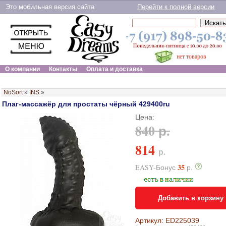
Это мобильная версия сайта
Перейти к полной версии
нет товаров
О компании
Контакты
Оплата и доставка
NoSort
»
INS
»
Плаг-массажёр для простаты чёрный 429400ru
Цена:
840 р.
814
р.
35
EASY-Бонус
р.
Добавить в корзину
Артикул: ED225039