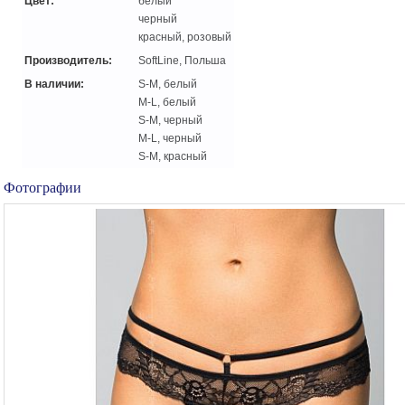
Цвет:
белый
черный
красный, розовый
Производитель:
SoftLine, Польша
В наличии:
S-M, белый
M-L, белый
S-M, черный
M-L, черный
S-M, красный
Фотографии