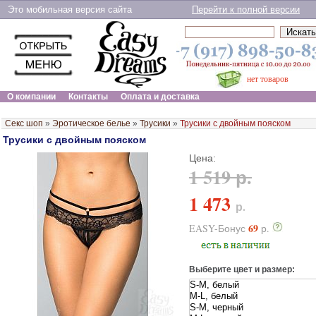
Это мобильная версия сайта
Перейти к полной версии
нет товаров
О компании
Контакты
Оплата и доставка
Секс шоп
»
Эротическое белье
»
Трусики
»
Трусики с двойным пояском
Трусики с двойным пояском
Цена:
1 519 р.
1 473
р.
69
EASY-Бонус
р.
Выберите цвет и размер: