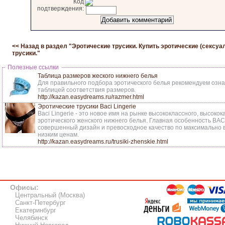
Код
подтверждения:
<< Назад в раздел "
Эротические трусики. Купить эротические (сексуа
трусики.
"
Полезные ссылки
Таблица размеров жеского нижнего белья
Для правильного подбора эротического белья рекомендуем озна
таблицей соответствия размеров.
http://kazan.easydreams.ru/razmer.html
Эротические трусики Baci Lingerie
Baci Lingerie - это новое имя на рынке высококлассного, высоко
эротического женского нижнего белья. Главная особенность BAC
совершенный дизайн и превосходное качество по максимально
низким ценам.
http://kazan.easydreams.ru/trusiki-zhenskie.html
Офисы:
Центральный (Москва)
Санкт-Петербург
Екатеринбург
Челябинск