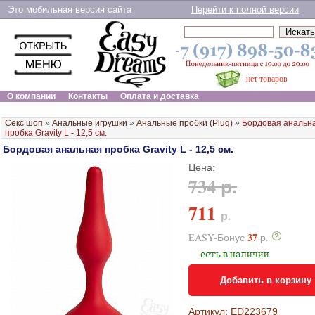
Это мобильная версия сайта
Перейти к полной версии
нет товаров
О компании
Контакты
Оплата и доставка
Секс шоп
»
Анальные игрушки
»
Анальные пробки (Plug)
»
Бордовая анальн
пробка Gravity L - 12,5 см.
Бордовая анальная пробка Gravity L - 12,5 см.
Цена:
734 р.
711
р.
37
EASY-Бонус
р.
Добавить в корзину
Артикул: ED223679