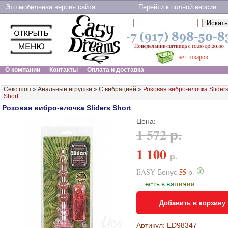
Это мобильная версия сайта
Перейти к полной версии
нет товаров
О компании
Контакты
Оплата и доставка
Секс шоп
»
Анальные игрушки
»
С вибрацией
»
Розовая вибро-елочка Slider
Short
Розовая вибро-елочка Sliders Short
Цена:
1 572 р.
1 100
р.
55
EASY-Бонус
р.
Добавить в корзину
Артикул: ED98347