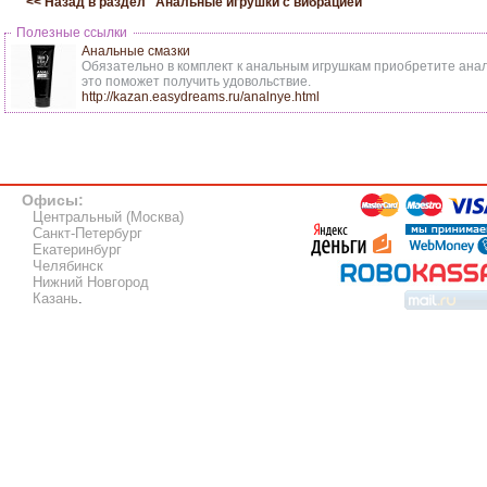
<< Назад в раздел "
Анальные игрушки с вибрацией
"
Полезные ссылки
Анальные смазки
Обязательно в комплект к анальным игрушкам приобретите анал
это поможет получить удовольствие.
http://kazan.easydreams.ru/analnye.html
Офисы:
Центральный (Москва)
Санкт-Петербург
Екатеринбург
Челябинск
Нижний Новгород
Казань
.