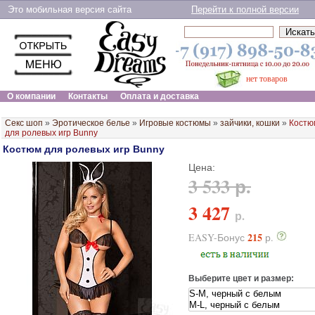
Это мобильная версия сайта
Перейти к полной версии
нет товаров
О компании
Контакты
Оплата и доставка
Секс шоп
»
Эротическое белье
»
Игровые костюмы
»
зайчики, кошки
»
Костю
для ролевых игр Bunny
Костюм для ролевых игр Bunny
Цена:
3 533 р.
3 427
р.
215
EASY-Бонус
р.
Выберите цвет и размер: