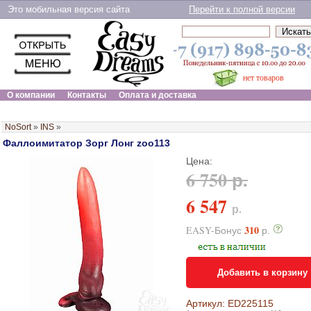
Это мобильная версия сайта
Перейти к полной версии
нет товаров
О компании
Контакты
Оплата и доставка
NoSort
»
INS
»
Фаллоимитатор Зорг Лонг zoo113
Цена:
6 750 р.
6 547
р.
310
EASY-Бонус
р.
Добавить в корзину
Артикул: ED225115