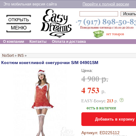
Это мобильная версия сайта
Перейти к полной версии
нет товаров
О компании
Контакты
Оплата и доставка
NoSort
»
INS
»
Костюм кокетливой снегурочки S/M 04901SM
Цена:
4 900 р.
4 753
р.
213
EASY-Бонус
р.
Добавить в корзину
Артикул: ED225112