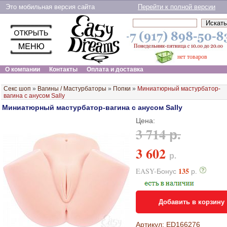
Это мобильная версия сайта
Перейти к полной версии
нет товаров
О компании
Контакты
Оплата и доставка
Секс шоп
»
Вагины / Мастурбаторы
»
Попки
»
Миниатюрный мастурбатор-
вагина с анусом Sally
Миниатюрный мастурбатор-вагина с анусом Sally
Цена:
3 714 р.
3 602
р.
135
EASY-Бонус
р.
Добавить в корзину
Артикул: ED166276