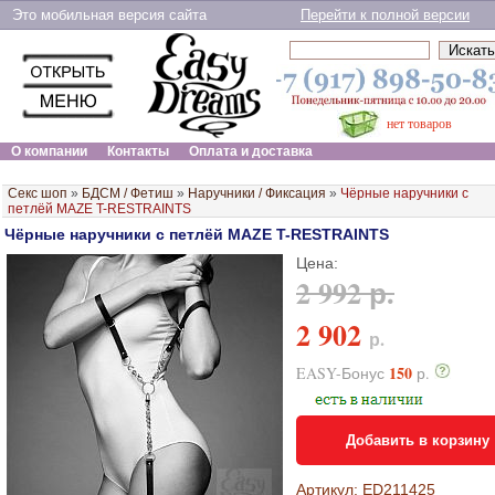
Это мобильная версия сайта
Перейти к полной версии
нет товаров
О компании
Контакты
Оплата и доставка
Секс шоп
»
БДСМ / Фетиш
»
Наручники / Фиксация
»
Чёрные наручники с
петлёй MAZE T-RESTRAINTS
Чёрные наручники с петлёй MAZE T-RESTRAINTS
Цена:
2 992 р.
2 902
р.
150
EASY-Бонус
р.
Добавить в корзину
Артикул: ED211425