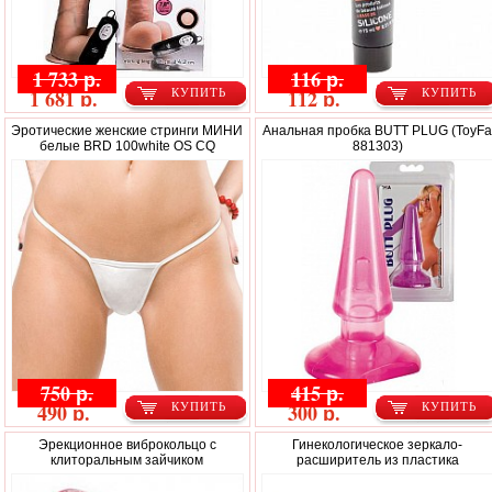
1 733 р.
116 р.
1 681 р.
112 р.
КУПИТЬ
КУПИТЬ
Эротические женские стринги МИНИ
Анальная пробка BUTT PLUG (ToyF
белые BRD 100white OS CQ
881303)
750 р.
415 р.
490 р.
300 р.
КУПИТЬ
КУПИТЬ
Эрекционное виброкольцо с
Гинекологическое зеркало-
клиторальным зайчиком
расширитель из пластика