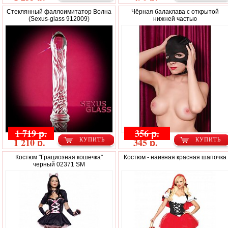
Стеклянный фаллоимитатор Волна
Чёрная балаклава с открытой
(Sexus-glass 912009)
нижней частью
1 719 р.
356 р.
1 210 р.
345 р.
КУПИТЬ
КУПИТЬ
Костюм "Грациозная кошечка"
Костюм - наивная красная шапочка
черный 02371 SM