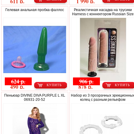
611 р.
1 990 р.
Гелевая анальная пробка-фаллос
Реалистичная насадка на трусики
Harness с коннектором Russian Size
624 р.
906 р.
490 р.
878 р.
КУПИТЬ
КУПИТЬ
Пеньюар DIVINE DIVA PURPLE L XL
Набор из 3 прозрачных эрекционны
06931-20-52
колец с разным рельефом