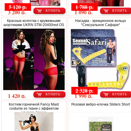
5 120 р.
1 788 р.
3 200 р.
1 090 р.
КУПИТЬ
КУПИТЬ
Красные колготки с кружевными
Насадка - эрекционное кольцо
шортиками UKRN STM-20400red OS
*Сексуальное Сафари*
2 328 р.
1 420 р.
1 990 р.
КУПИТЬ
КУПИТЬ
Костюм горничной Fancy Maid
Розовая вибро-елочка Sliders Short
costume из ткани с эффектом
мокрого блеска