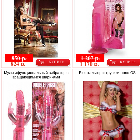
850 р.
1 207 р.
824 р.
1 170 р.
КУПИТЬ
КУПИТЬ
Мультифункциональный вибратор с
Бюстгальтер и трусики-пояс-OS
вращающимися шариками