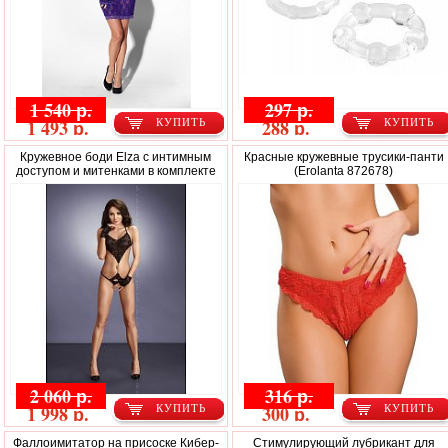
1 540 р.
297 р.
1 493 р.
288 р.
КУПИТЬ
КУПИТЬ
Кружевное боди Elza с интимным
Красные кружевные трусики-панти
доступом и митенками в комплекте
(Erolanta 872678)
2 060 р.
316 р.
1 998 р.
300 р.
КУПИТЬ
КУПИТЬ
Фаллоимитатор на присоске Кибер-
Стимулирующий лубрикант для