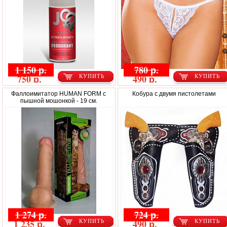
1 150 р.
780 р.
750 р.
490 р.
КУПИТЬ
КУПИТЬ
Фаллоимитатор HUMAN FORM с
Кобура с двумя пистолетами
пышной мошонкой - 19 см.
1 274 р.
724 р.
1 235 р.
490 р.
КУПИТЬ
КУПИТЬ