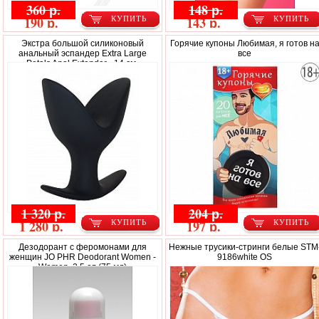
360 р.
148 р.
190 р.
143 р.
КУПИТЬ
КУПИТЬ
Экстра большой силиконовый
Горячие купоны Любимая, я готов н
анальный эспандер Extra Large
все
Petals Anal Extender - 14 см.
1 320 р.
204 р.
1 280 р.
197 р.
КУПИТЬ
КУПИТЬ
Дезодорант с феромонами для
Нежные трусики-стринги белые STM
женщин JO PHR Deodorant Women -
9186white OS
Women, 2.5 oz (75 мл)