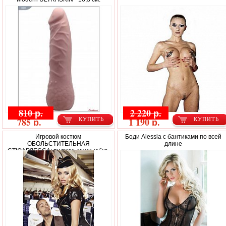
810 р.
2 220 р.
785 р.
1 190 р.
КУПИТЬ
КУПИТЬ
Игровой костюм
Боди Alessia с бантиками по всей
ОБОЛЬСТИТЕЛЬНАЯ
длине
СТЮАРДЕССА: пиджак, мини-юбка,
значок, галстук и пилотка