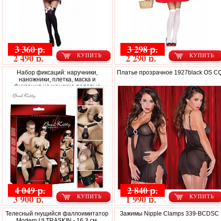
3 360 р.
3 298 р.
2 490 р.
2 290 р.
КУПИТЬ
КУПИТЬ
Набор фиксаций: наручники,
Платье прозрачное 1927black OS C
наножники, плетка, маска и
фиксация на женские половые
органы
4 049 р.
2 840 р.
3 900 р.
1 990 р.
КУПИТЬ
КУПИТЬ
Телесный гнущийся фаллоимитатор
Зажимы Nipple Clamps 339-BCDSC
Modern ULTRASKIN - 16,3 см.