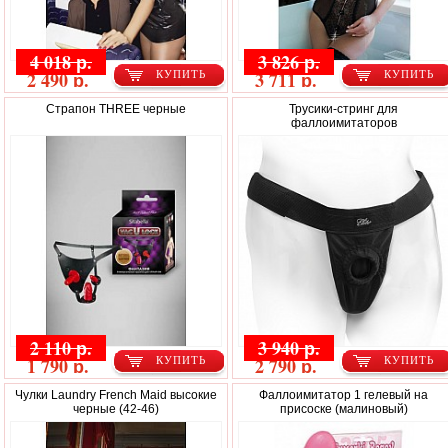
4 018 р.
3 826 р.
2 490 р.
3 711 р.
КУПИТЬ
КУПИТЬ
Страпон THREE черные
Трусики-стринг для
фаллоимитаторов
2 110 р.
3 940 р.
1 790 р.
2 790 р.
КУПИТЬ
КУПИТЬ
Чулки Laundry French Maid высокие
Фаллоимитатор 1 гелевый на
черные (42-46)
присоске (малиновый)