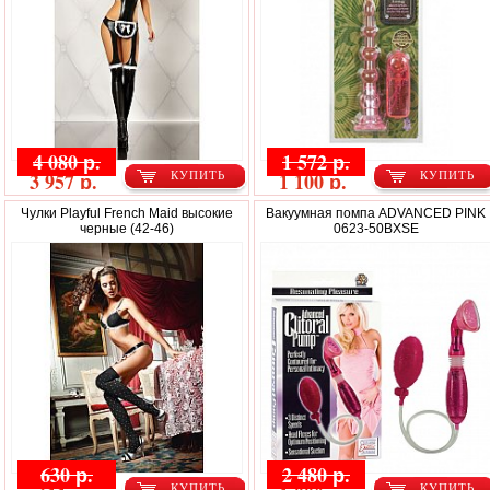
4 080 р.
1 572 р.
3 957 р.
1 100 р.
КУПИТЬ
КУПИТЬ
Чулки Playful French Maid высокие
Вакуумная помпа ADVANCED PINK
черные (42-46)
0623-50BXSE
630 р.
2 480 р.
КУПИТЬ
КУПИТЬ