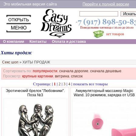
Это мобильная версия сайта
Перейти к полной версии
нет товаров
О компании
Контакты
Оплата и доставка
Хиты продаж
Секс шоп
»
ХИТЫ ПРОДАЖ
Сортировать по:
популярности
,
сначала дорогие
,
сначала дешевые
.
Просмотр:
крупные картинки
,
витрина
,
список
Страница: |
|
|
|
|
показать все товары
1
2
3
4
Эротический брелок "Любовники".
Аккумуляторный массажер Magic
Поза №3
Wand. 10 режимов, зарядка от USB