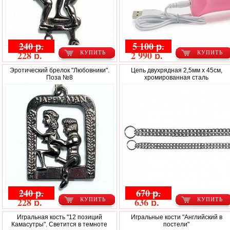
240 р.
5 100 р.
228 р.
2 990 р.
КУПИТЬ
КУПИТЬ
Эротический брелок "Любовники".
Цепь двухрядная 2,5мм x 45см,
Поза №8
хромированная сталь
240 р.
670 р.
228 р.
636 р.
КУПИТЬ
КУПИТЬ
Игральная кость "12 позиций
Игральные кости "Английский в
Камасутры". Светится в темноте
постели"