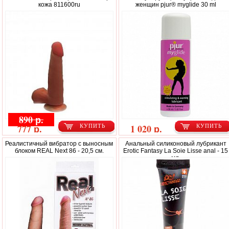
кожа 811600ru
женщин pjur® myglide 30 ml
890 р.
777 р.
1 020 р.
КУПИТЬ
КУПИТЬ
Реалистичный вибратор с выносным
Анальный силиконовый лубрикант
блоком REAL Next 86 - 20,5 см.
Erotic Fantasy La Soie Lisse anal - 15
мл.