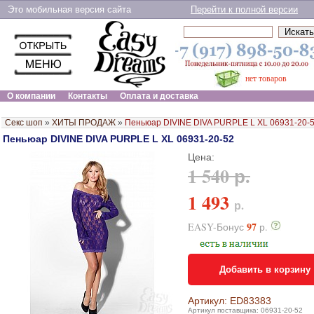
Это мобильная версия сайта
Перейти к полной версии
нет товаров
О компании
Контакты
Оплата и доставка
Секс шоп
»
ХИТЫ ПРОДАЖ
»
Пеньюар DIVINE DIVA PURPLE L XL 06931-20-
Пеньюар DIVINE DIVA PURPLE L XL 06931-20-52
Цена:
1 540 р.
1 493
р.
97
EASY-Бонус
р.
Добавить в корзину
Артикул: ED83383
Артикул поставщика: 06931-20-52