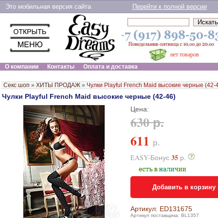
Это мобильная версия сайта
Перейти к полной версии
нет товаров
О компании
Контакты
Оплата и доставка
Секс шоп
»
ХИТЫ ПРОДАЖ
»
Чулки Playful French Maid высокие черные (42-
Чулки Playful French Maid высокие черные (42-46)
Цена:
630 р.
611
р.
35
EASY-Бонус
р.
Добавить в корзину
Артикул: ED131675
Артикул поставщика: BL1357