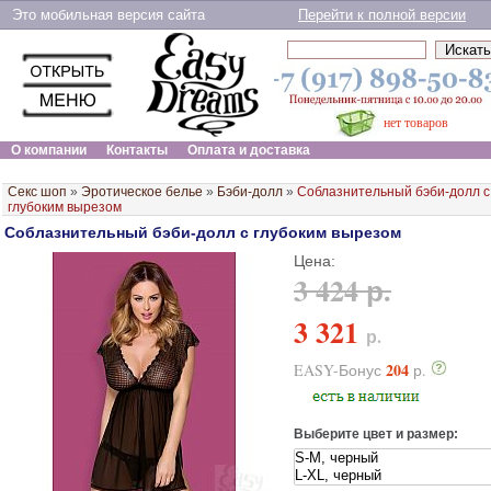
Это мобильная версия сайта
Перейти к полной версии
нет товаров
О компании
Контакты
Оплата и доставка
Секс шоп
»
Эротическое белье
»
Бэби-долл
»
Соблазнительный бэби-долл с
глубоким вырезом
Соблазнительный бэби-долл с глубоким вырезом
Цена:
3 424 р.
3 321
р.
204
EASY-Бонус
р.
Выберите цвет и размер: