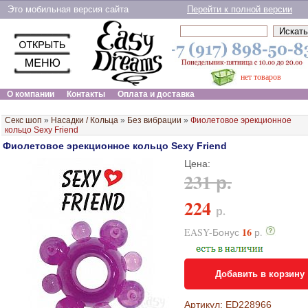
Это мобильная версия сайта
Перейти к полной версии
нет товаров
О компании
Контакты
Оплата и доставка
Секс шоп
»
Насадки / Кольца
»
Без вибрации
»
Фиолетовое эрекционное
кольцо Sexy Friend
Фиолетовое эрекционное кольцо Sexy Friend
Цена:
231 р.
224
р.
16
EASY-Бонус
р.
Добавить в корзину
Артикул: ED228966