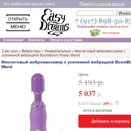
Это мобильная версия сайта
Перейти к полной версии
нет товаров
О компании
Контакты
Оплата и доставка
Секс шоп
»
Вибраторы
»
Универсальные
»
Фиолетовый вибромассажер с
усиленной вибрацией BoomBoom Power Wand
Фиолетовый вибромассажер с усиленной вибрацией BoomB
Wand
Цена:
5 193 р.
5 037
р.
209
EASY-Бонус
р.
Добавить в корзину