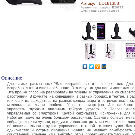
Артикул: ED181358
Артикул поставщика: E26373
Штрих-код: 714449810686
Описание
Для самых раскованных.PДля извращённых и знающих толк. Для 
испробовал всё и ищет особенного. Это игрушка для пар и даже для ве
Эта пробка способна реагировать на токены. P Управление со смартф
расстоянии. В комнате, на совещании, в разных городах, в театрe, в бар
или если вы находитесь на разных концах шара и встречаетесь в ска
маленькая анальная пробочка. У него - смартфон. Или наоборот
управлять глубоким анальным кайфом другого. P Первая анал
управляемая со смартфона. Крутой секс-гаджет. Приложение для i
Работает даже на очень большом расстоянии. Сделать больше, мень
вибрацию в ритм музыки, придумать свою смотреть, как меняется её лицо
её попке анальная игрушка, управление которой - в твоих руках. Для 
одиночество и острые ощущения...Pничто не мешает покайфовать 
собственной спальне или выйтиPс этой пробкойPгулять.Удобный ог