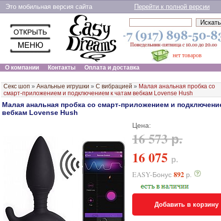
Это мобильная версия сайта
Перейти к полной версии
нет товаров
О компании
Контакты
Оплата и доставка
Секс шоп
»
Анальные игрушки
»
С вибрацией
»
Малая анальная пробка со
смарт-приложением и подключением к чатам вебкам Lovense Hush
Малая анальная пробка со смарт-приложением и подключение
вебкам Lovense Hush
Цена:
16 573 р.
16 075
р.
892
EASY-Бонус
р.
Добавить в корзину