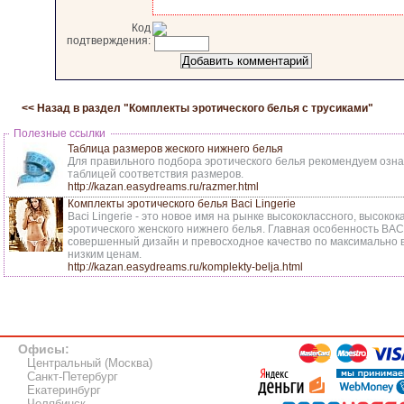
Код
подтверждения:
<< Назад в раздел "
Комплекты эротического белья с трусиками
"
Полезные ссылки
Таблица размеров жеского нижнего белья
Для правильного подбора эротического белья рекомендуем озна
таблицей соответствия размеров.
http://kazan.easydreams.ru/razmer.html
Комплекты эротического белья Baci Lingerie
Baci Lingerie - это новое имя на рынке высококлассного, высоко
эротического женского нижнего белья. Главная особенность BAC
совершенный дизайн и превосходное качество по максимально
низким ценам.
http://kazan.easydreams.ru/komplekty-belja.html
Офисы:
Центральный (Москва)
Санкт-Петербург
Екатеринбург
Челябинск