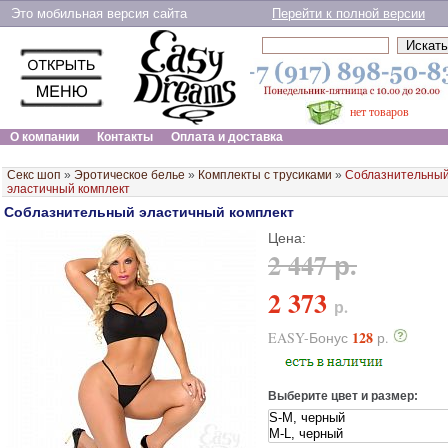
Это мобильная версия сайта
Перейти к полной версии
нет товаров
О компании
Контакты
Оплата и доставка
Секс шоп
»
Эротическое белье
»
Комплекты с трусиками
»
Соблазнительны
эластичный комплект
Соблазнительный эластичный комплект
Цена:
2 447 р.
2 373
р.
128
EASY-Бонус
р.
Выберите цвет и размер: