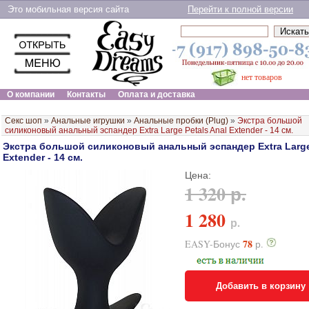
Это мобильная версия сайта
Перейти к полной версии
нет товаров
О компании
Контакты
Оплата и доставка
Секс шоп
»
Анальные игрушки
»
Анальные пробки (Plug)
»
Экстра большой
силиконовый анальный эспандер Extra Large Petals Anal Extender - 14 см.
Экстра большой силиконовый анальный эспандер Extra Large 
Extender - 14 см.
Цена:
1 320 р.
1 280
р.
78
EASY-Бонус
р.
Добавить в корзину