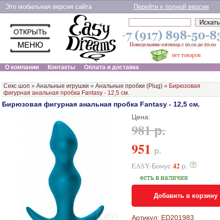
Это мобильная версия сайта
Перейти к полной версии
нет товаров
О компании
Контакты
Оплата и доставка
Секс шоп
»
Анальные игрушки
»
Анальные пробки (Plug)
»
Бирюзовая
фигурная анальная пробка Fantasy - 12,5 см.
Бирюзовая фигурная анальная пробка Fantasy - 12,5 см.
Цена:
981 р.
951
р.
42
EASY-Бонус
р.
Добавить в корзину
Артикул: ED201983