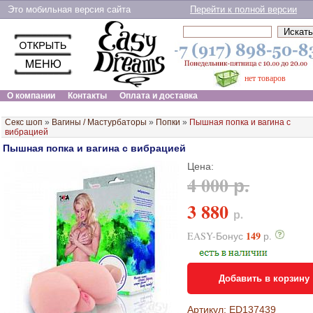
Это мобильная версия сайта
Перейти к полной версии
нет товаров
О компании
Контакты
Оплата и доставка
Секс шоп
»
Вагины / Мастурбаторы
»
Попки
»
Пышная попка и вагина с
вибрацией
Пышная попка и вагина с вибрацией
Цена:
4 000 р.
3 880
р.
149
EASY-Бонус
р.
Добавить в корзину
Артикул: ED137439