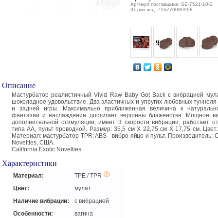
Артикул поставщика: SE-7521-10-3
Штрих-код: 716770080998
Описание
Мастурбатор реалистичный Vivid Raw Baby Got Back с вибрацией мула
шоколадное удовольствие. Два эластичных и упругих любовных туннеля
и задней игры. Максимально приближенная величина к натуральн
фантазии и наслаждение достигает вершины блаженства. Мощное ви
дополнительной стимуляции, имеет 3 скорости вибрации, работает от
типа АА, пульт проводной. Размер: 35,5 см Х 22,75 см Х 17,75 см. Цве
Материал: мастурбатор TPR: ABS - вибро-яйцо и пульт. Производитель: Cal
Novelties, США.
California Exotic Novelties
Характеристики
Материал:
TPE / TPR
Цвет:
мулат
Наличие вибрации:
с вибрацией
Особенности:
вагина