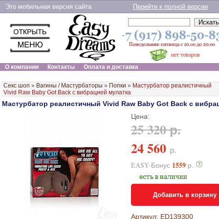
Это мобильная версия сайта
Перейти к полной версии
нет товаров
О компании
Контакты
Оплата и доставка
Секс шоп
»
Вагины / Мастурбаторы
»
Попки
»
Мастурбатор реалистичный
Vivid Raw Baby Got Back с вибрацией мулатка
Мастурбатор реалистичный Vivid Raw Baby Got Back с вибра
Цена:
25 320 р.
24 560
р.
1559
EASY-Бонус
р.
Добавить в корзину
Артикул: ED139300