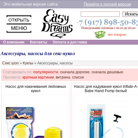
Это мобильная версия сайта
Перейти к полной версии
нет товаров
О компании
Контакты
Оплата и доставка
Аксессуары, насосы для секс-кукол
Секс шоп
»
Куклы
»
Аксессуары, насосы
Сортировать по:
популярности
,
сначала дорогие
,
сначала дешевые
.
Просмотр:
крупные картинки
,
витрина
,
список
Насос для накачивания любовных
Насос для надувания кукол Inflate-A-
кукол
Babe Hand Pump белый