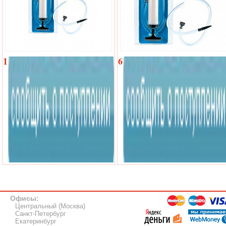
1
670
720
р.
р.
Офисы:
Центральный (Москва)
Санкт-Петербург
Екатеринбург