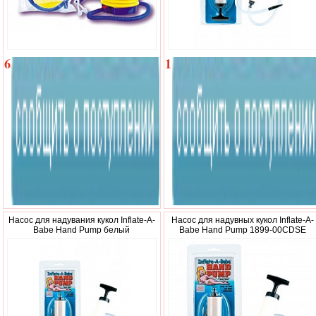
656
1
р.
593
р.
Насос для надувания кукол Inflate-A-
Насос для надувных кукол Inflate-A-
Babe Hand Pump белый
Babe Hand Pump 1899-00CDSE