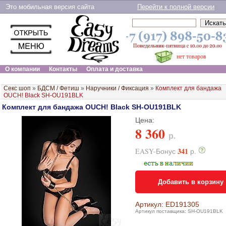
Это мобильная версия сайта
Перейти к полной версии
нет товаров
О компании
Контакты
Оплата и доставка
Секс шоп
»
БДСМ / Фетиш
»
Наручники / Фиксация
»
Комплект для бандажа
OUCH! Black SH-OU191BLK
Комплект для бандажа OUCH! Black SH-OU191BLK
Цена:
8 360
р.
341
EASY-Бонус
р.
Добавить в корзину
Артикул: ED191305
Артикул поставщика: SH-OU191BLK