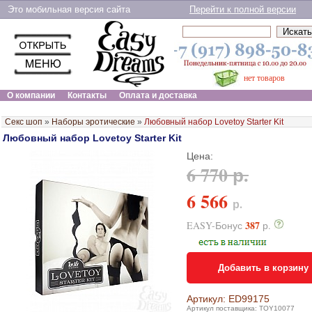
Это мобильная версия сайта
Перейти к полной версии
нет товаров
О компании
Контакты
Оплата и доставка
Секс шоп
»
Наборы эротические
»
Любовный набор Lovetoy Starter Kit
Любовный набор Lovetoy Starter Kit
Цена:
6 770 р.
6 566
р.
387
EASY-Бонус
р.
Добавить в корзину
Артикул: ED99175
Артикул поставщика: TOY10077