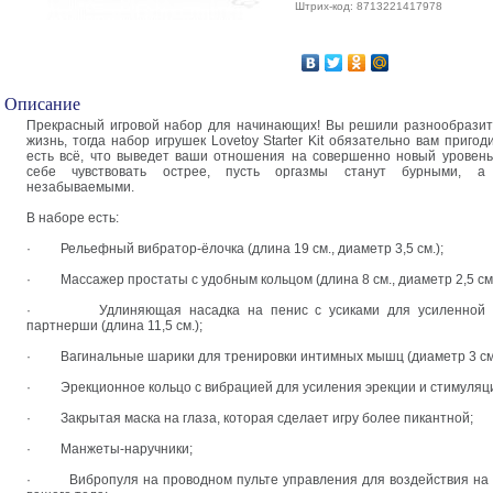
Штрих-код: 8713221417978
Описание
Прекрасный игровой набор для начинающих! Вы решили разнообрази
жизнь, тогда набор игрушек Lovetoy Starter Kit обязательно вам пригод
есть всё, что выведет ваши отношения на совершенно новый уровень
себе чувствовать острее, пусть оргазмы станут бурными, а
незабываемыми.
В наборе есть:
·
Рельефный вибратор-ёлочка (длина 19 см., диаметр 3,5 см.);
·
Массажер простаты с удобным кольцом (длина 8 см., диаметр 2,5 см.
·
Удлиняющая насадка на пенис с усиками для усиленной 
партнерши (длина 11,5 см.);
·
Вагинальные шарики для тренировки интимных мышц (диаметр 3 см.
·
Эрекционное кольцо с вибрацией для усиления эрекции и стимуляц
·
Закрытая маска на глаза, которая сделает игру более пикантной;
·
Манжеты-наручники;
·
Вибропуля на проводном пульте управления для воздействия на