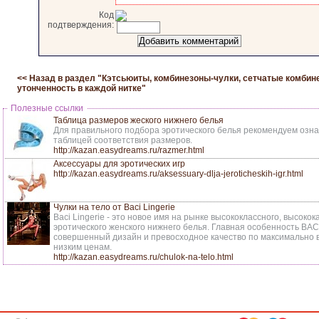
Код
подтверждения:
<< Назад в раздел "
Кэтсьюиты, комбинезоны-чулки, сетчатые комбин
утонченность в каждой нитке
"
Полезные ссылки
Таблица размеров жеского нижнего белья
Для правильного подбора эротического белья рекомендуем озна
таблицей соответствия размеров.
http://kazan.easydreams.ru/razmer.html
Аксессуары для эротических игр
http://kazan.easydreams.ru/aksessuary-dlja-jeroticheskih-igr.html
Чулки на тело от Baci Lingerie
Baci Lingerie - это новое имя на рынке высококлассного, высоко
эротического женского нижнего белья. Главная особенность BAC
совершенный дизайн и превосходное качество по максимально
низким ценам.
http://kazan.easydreams.ru/chulok-na-telo.html