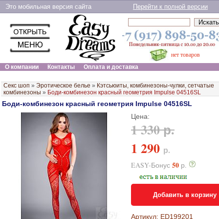
Это мобильная версия сайта
Перейти к полной версии
нет товаров
О компании
Контакты
Оплата и доставка
Секс шоп
»
Эротическое белье
»
Кэтсьюиты, комбинезоны-чулки, сетчатые
комбинезоны
»
Боди-комбинезон красный геометрия Impulse 04516SL
Боди-комбинезон красный геометрия Impulse 04516SL
Цена:
1 330 р.
1 290
р.
50
EASY-Бонус
р.
Добавить в корзину
Артикул: ED199201