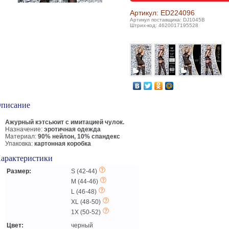
Артикул: ED224096
Артикул поставщика: DJ1045B
Штрих-код: 4620017195528
писание
Ажурный кэтсьюит с имитацией чулок.
Назначение:
эротичная одежда
Материал:
90% нейлон, 10% спандекс
Упаковка:
картонная коробка
арактеристики
Размер:
S (42-44)
M (44-46)
L (46-48)
XL (48-50)
1X (50-52)
Цвет:
черный