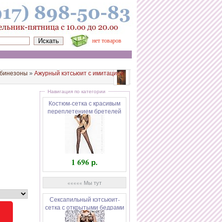
нет товаров
мбинезоны
»
Ажурный кэтсьюит с имитацией
Навигация по категории
Костюм-сетка с красивым
переплетением бретелей
1 696 р.
««««« Мы тут
Сексапильный кэтсьюит-
сетка с открытыми бедрами