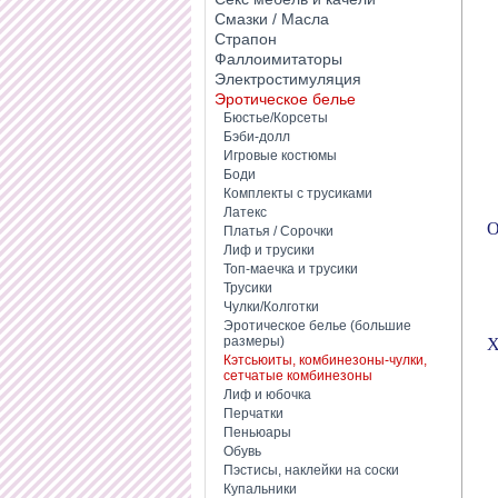
Смазки / Масла
Страпон
Фаллоимитаторы
Электростимуляция
Эротическое белье
Бюстье/Корсеты
Бэби-долл
Игровые костюмы
Боди
Комплекты с трусиками
Латекс
О
Платья / Сорочки
Лиф и трусики
Топ-маечка и трусики
Трусики
Чулки/Колготки
Эротическое белье (большие
Х
размеры)
Кэтсьюиты, комбинезоны-чулки,
сетчатые комбинезоны
Лиф и юбочка
Перчатки
Пеньюары
Обувь
Пэстисы, наклейки на соски
Купальники