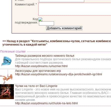
Комментарий:
*
Код
подтверждения:
<< Назад в раздел "
Кэтсьюиты, комбинезоны-чулки, сетчатые комбинезо
утонченность в каждой нитке
"
Полезные ссылки
Таблица размеров жеского нижнего белья
Для правильного подбора эротического белья рекомендуем ознако
таблицей соответствия размеров.
http://kazan.easydreams.ru/razmer.html
Аксессуары для эротических игр
http://kazan.easydreams.ru/aksessuary-dlja-jeroticheskih-igr.html
Чулки на тело от Baci Lingerie
Baci Lingerie - это новое имя на рынке высококлассного, высококач
эротического женского нижнего белья. Главная особенность BACI –
совершенный дизайн и превосходное качество по максимально в
низким ценам.
http://kazan.easydreams.ru/chulok-na-telo.html