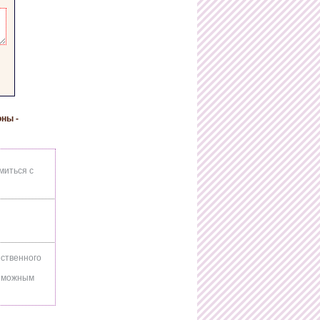
ны -
миться с
ественного
озможным