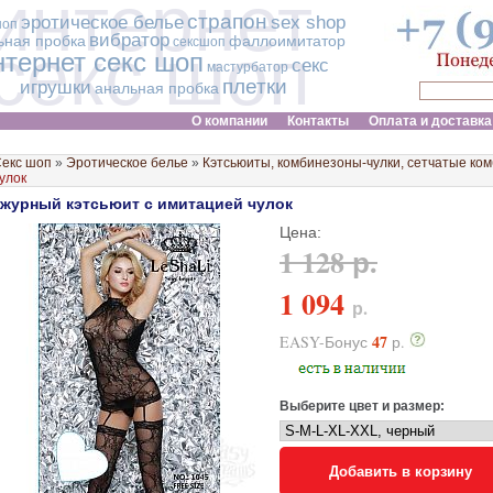
интернет
страпон
эротическое белье
sex shop
шоп
вибратор
ьная пробка
фаллоимитатор
сексшоп
секс шоп
нтернет секс шоп
секс
мастурбатор
плетки
игрушки
анальная пробка
О компании
Контакты
Оплата и доставка
екс шоп
»
Эротическое белье
»
Кэтсьюиты, комбинезоны-чулки, сетчатые ко
улок
журный кэтсьюит с имитацией чулок
Цена:
1 128 р.
1 094
р.
47
EASY-Бонус
р.
Выберите цвет и размер:
Добавить в корзину