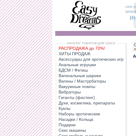
секс 
анал
и
КАТАЛОГ ТОВАРОВ ДЛЯ СЕКСА
С
РАСПРОДАЖА до 70%!
ч
ХИТЫ ПРОДАЖ
А
Аксессуары для эротических игр
Анальные игрушки
БДСМ / Фетиш
Вагинальные шарики
Вагины / Мастурбаторы
Вакуумные помпы
Вибраторы
Гиганты (фистинг)
Духи, косметика, препараты
Куклы
Наборы эротические
Насадки / Кольца
Подарки
Секс машины
Секс мебель и качели