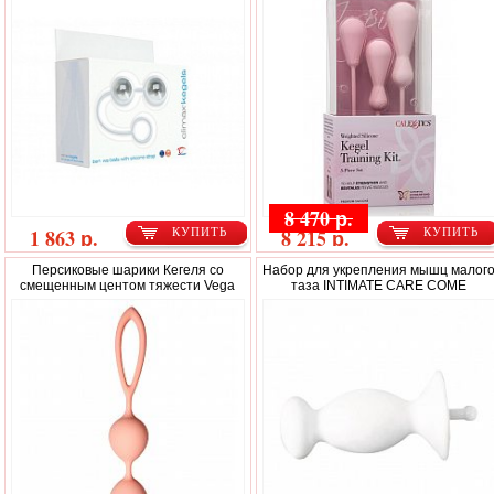
8 470 р.
1 863 р.
8 215 р.
КУПИТЬ
КУПИТЬ
Персиковые шарики Кегеля со
Набор для укрепления мышц малог
смещенным центом тяжести Vega
таза INTIMATE CARE СОМЕ