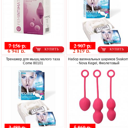
7 156 р.
2 907 р.
6 941 р.
2 819 р.
КУПИТЬ
КУПИТЬ
Тренажер для мышц малого таза
Набор вагинальных шариков Svako
Come 80101
- Nova Kegel, Фиолетовый
3 480 р.
5 860 р.