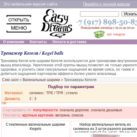
Это мобильная версия сайта
Перейти к полной версии
нет товаров
О компании
Контакты
Оплата и доставка
Тренажер Кегеля / Kegel balls
Тренажер Кегля или шарики Кегеля используются для тренировки внутренни
мышц влагалища. Укрепление этой группы мышц позволит не только укрепит
здоровье, и усилить свои сексуальные ощущения во время секса, но также и
добиться ощущения партнером эффекта более узкого влагалища.
Секс шоп
»
Вагинальные шарики
»
Тренажеры Кегеля
Подбор по параметрам
Материал
:
силикон
TPE / TPR
стекло
Диаметр,
2
3
см
:
Сортировать по:
популярности
,
сначала дорогие
,
сначала дешевые
.
Просмотр:
крупные картинки
,
витрина
,
список
Стеклянные вагинальные шарики
Набор вагинальных кегель из
Kegels
силикона из 3 штук разного размер
INSPIRE WGHT SIL KEGL TRAIN KT