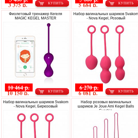
3 375 р.
5 684 р.
КУПИТЬ
КУПИТЬ
Фиолетовый тренажер Кегеля
Набор вагинальных шариков Svako
MAGIC KEGEL MASTER
- Nova Kegel, Розовый
10 464 р.
6 270 р.
10 150 р.
6 081 р.
КУПИТЬ
КУПИТЬ
Набор вагинальных шариков Svakom
Набор розовых вагинальных
- Nova Kegel, Бирюзовый
шариков Je Joue Ami Kegel Balls
Fuschia