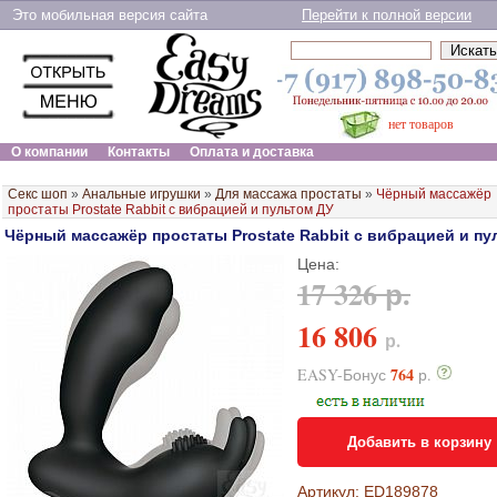
Это мобильная версия сайта
Перейти к полной версии
нет товаров
О компании
Контакты
Оплата и доставка
Секс шоп
»
Анальные игрушки
»
Для массажа простаты
»
Чёрный массажёр
простаты Prostate Rabbit с вибрацией и пультом ДУ
Чёрный массажёр простаты Prostate Rabbit с вибрацией и пу
Цена:
17 326 р.
16 806
р.
764
EASY-Бонус
р.
Добавить в корзину
Артикул: ED189878