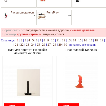
Расширяющиеся
PonyPlay
18
79
Сортировать по:
популярности
,
сначала дорогие
,
сначала дешевые
.
Просмотр:
крупные картинки
,
витрина
,
список
Страница: |
|
|
|
|
|
|
|
|
|
|
|
|
|
|
|
|
|
|
|
1
2
3
4
5
6
7
8
9
10
11
12
13
14
15
16
17
18
19
|
|
|
|
|
|
|
|
|
|
|
показать все товары
21
22
23
24
25
26
27
28
29
30
Плаг для простаты черный в
Плаг гелевый 436200ru
ламинате 425300ru