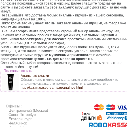
положите понравившийся товар в корзину. Далее следуйте подсказкам на
сайте и вы сможете
заказать себе анальную игрушку
с доставкой за несколь
минут.
Не забывайте, что доставка любых анальных игрушек из нашего секс-шопа,
конфиденциальна на 100%.
Никто кроме вас не узнает, что вы заказали анальные игрушки, не говоря уже
том, какие именно.
В нашем ассортименте представлен огромный выбор анальных игрушек,
начиная от
анальных пробок с вибрацией и без
,
анальных шариков
и
заканчивая
массажерами для массажа простаты
и анальными ювелирным
украшениями (т.н.
анальная ювелирка
).
Анальными игрушками пользуются люди обеих полок: как мужчины, так и
женщины, и это никак не влияет на сексуальную ориентацию первых, т.е.
зачастую
анальные игрушки мужчинами применяются в лечебно-
профилактических целях - т.е. для массажа простаты.
Очень богатый выбор товаров позволяет однозначно сказать, что никто не
останется без покупки!
Полезные ссылки
Анальные смазки
Обязательно в комплект к анальным игрушкам приобретите
анальную смазку, это поможет получить удовольствие.
http://kazan.easydreams.ru/analnye.html
Офисы:
Центральный (Москва)
Санкт-Петербург
Екатеринбург
Челябинск