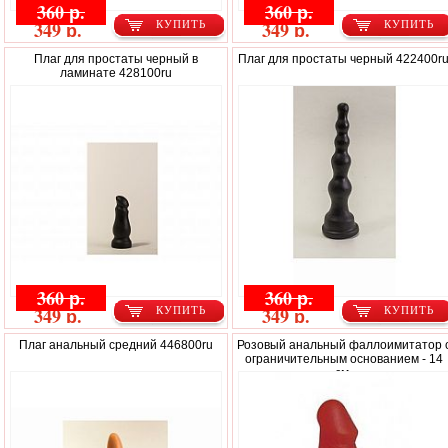
360 р.
360 р.
349 р.
349 р.
КУПИТЬ
КУПИТЬ
Плаг для простаты черный в
Плаг для простаты черный 422400r
ламинате 428100ru
360 р.
360 р.
349 р.
349 р.
КУПИТЬ
КУПИТЬ
Плаг анальный средний 446800ru
Розовый анальный фаллоимитатор 
ограничительным основанием - 14
см.