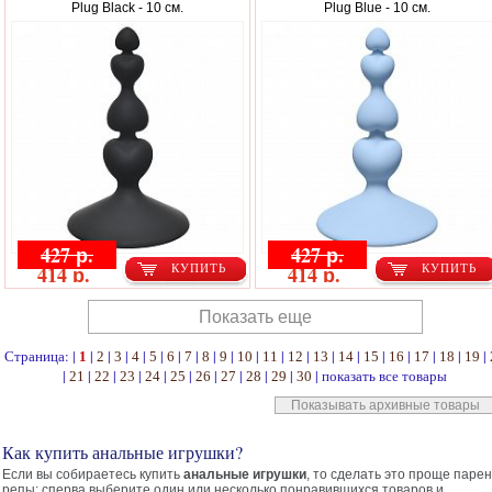
Plug Black - 10 см.
Plug Blue - 10 см.
427 р.
427 р.
414 р.
414 р.
КУПИТЬ
КУПИТЬ
Показать еще
Страница: |
|
|
|
|
|
|
|
|
|
|
|
|
|
|
|
|
|
|
|
1
2
3
4
5
6
7
8
9
10
11
12
13
14
15
16
17
18
19
|
|
|
|
|
|
|
|
|
|
|
показать все товары
21
22
23
24
25
26
27
28
29
30
Показывать архивные товары
Как купить анальные игрушки?
Если вы собираетесь купить
анальные игрушки
, то сделать это проще паре
репы: сперва выберите один или несколько понравившихся товаров и