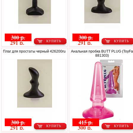
300 р.
300 р.
291 р.
291 р.
КУПИТЬ
КУПИТЬ
Плаг для простаты черный 426200ru
Анальная пробка BUTT PLUG (ToyF
881303)
300 р.
415 р.
291 р.
300 р.
КУПИТЬ
КУПИТЬ