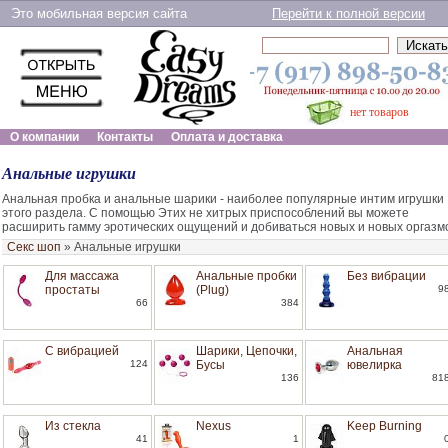
Это мобильная версия сайта
Перейти к полной версии
нет товаров
О компании
Контакты
Оплата и доставка
Анальные игрушки
Анальная пробка и анальные шарики - наиболее популярные интим игрушки
этого раздела. С помощью Этих не хитрых приспособлений вы можете
расширить гамму эротических ощущений и добиваться новых и новых оргазм
Секс шоп
»
Анальные игрушки
Для массажа
Анальные пробки
Без вибрации
простаты
(Plug)
9
66
384
С вибрацией
Шарики, Цепочки,
Анальная
124
Бусы
ювелирка
136
81
Из стекла
Nexus
Keep Burning
41
1