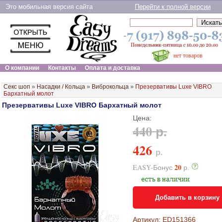
Это мобильная версия сайта
Перейти к полной версии
нет товаров
О компании
Контакты
Оплата и доставка
Секс шоп
»
Насадки / Кольца
»
Виброкольца
»
Презервативы Luxe VIBRO
Бархатный молот
Презервативы Luxe VIBRO Бархатный молот
Цена:
440 р.
426
р.
20
EASY-Бонус
р.
Добавить в корзину
Артикул: ED151366