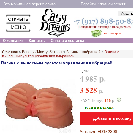
Это мобильная версия сайта
Перейти к полной версии
нет товаров
О компании
Контакты
Оплата и доставка
Секс шоп
»
Вагины / Мастурбаторы
»
Вагины с вибрацией
»
Вагина с
выносным пультом управления вибрацией
Вагина с выносным пультом управления вибрацией
Цена:
4 985 р.
3 528
р.
146
EASY-Бонус
р.
Добавить в корзину
Артикул: ED152306