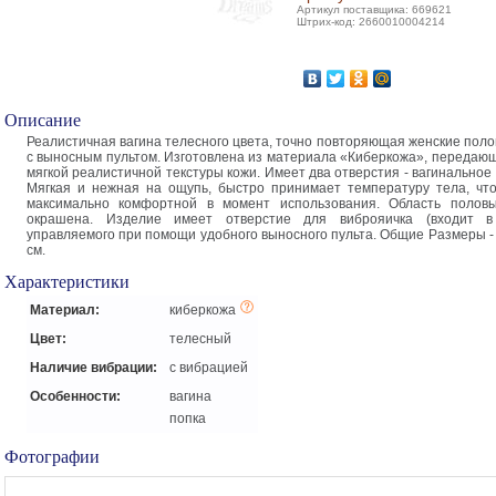
Артикул поставщика: 669621
Штрих-код: 2660010004214
Описание
Реалистичная вагина телесного цвета, точно повторяющая женские поло
с выносным пультом. Изготовлена из материала «Киберкожа», передаю
мягкой реалистичной текстуры кожи. Имеет два отверстия - вагинальное
Мягкая и нежная на ощупь, быстро принимает температуру тела, чт
максимально комфортной в момент использования. Область половы
окрашена. Изделие имеет отверстие для виброяичка (входит в 
управляемого при помощи удобного выносного пульта. Общие Размеры - 2
см.
Характеристики
Материал:
киберкожа
Цвет:
телесный
Наличие вибрации:
с вибрацией
Особенности:
вагина
попка
Фотографии