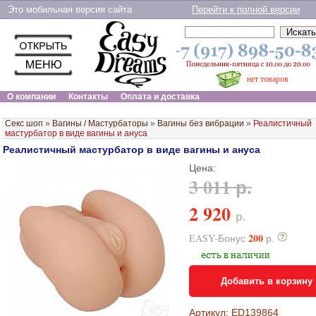
Это мобильная версия сайта
Перейти к полной версии
нет товаров
О компании
Контакты
Оплата и доставка
Секс шоп
»
Вагины / Мастурбаторы
»
Вагины без вибрации
»
Реалистичный
мастурбатор в виде вагины и ануса
Реалистичный мастурбатор в виде вагины и ануса
Цена:
3 011 р.
2 920
р.
200
EASY-Бонус
р.
Добавить в корзину
Артикул: ED139864