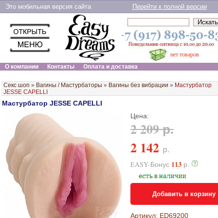
Это мобильная версия сайта
Перейти к полной версии
нет товаров
О компании
Контакты
Оплата и доставка
Секс шоп
»
Вагины / Мастурбаторы
»
Вагины без вибрации
»
Мастурбатор
JESSE CAPELLI
Мастурбатор JESSE CAPELLI
Цена:
2 209 р.
2 142
р.
113
EASY-Бонус
р.
Добавить в корзину
Артикул: ED69200